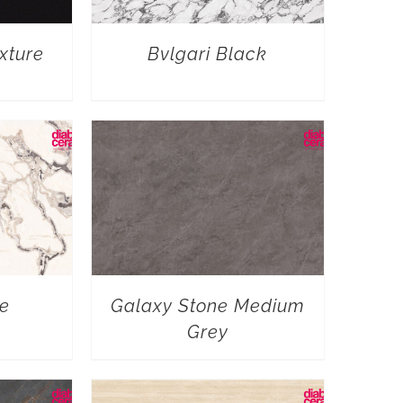
xture
Bvlgari Black
e
Galaxy Stone Medium
Grey