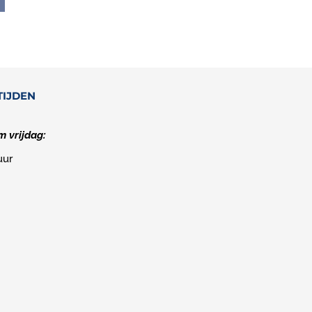
2
TIJDEN
 vrijdag:
uur