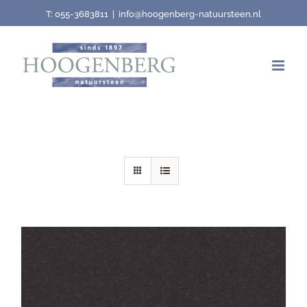
Skip
T:
055-3683811
|
info@hoogenberg-natuursteen.nl
to
content