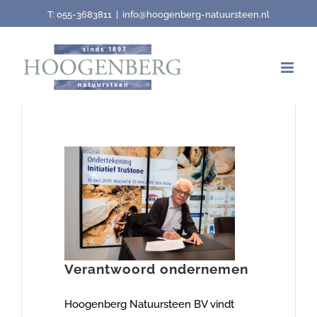
Skip
T:
055-3683811
|
info@hoogenberg-natuursteen.nl
to
content
Verantwoord ondernemen
Hoogenberg Natuursteen BV vindt