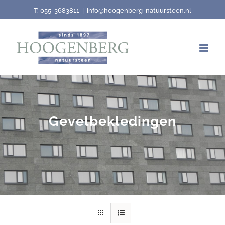
Skip
T:
055-3683811
|
info@hoogenberg-natuursteen.nl
to
content
Gevelbekledingen