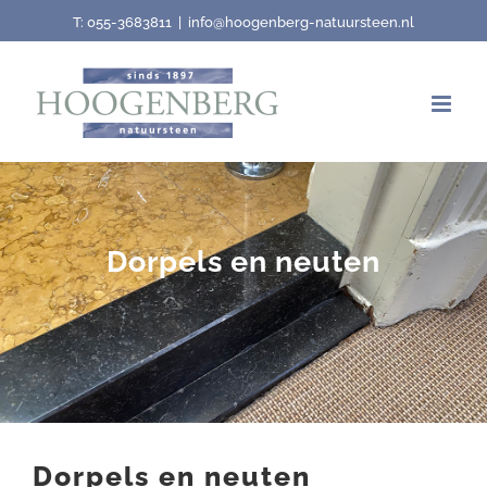
Skip
T:
055-3683811
|
info@hoogenberg-natuursteen.nl
to
content
Dorpels en neuten
Dorpels en neuten