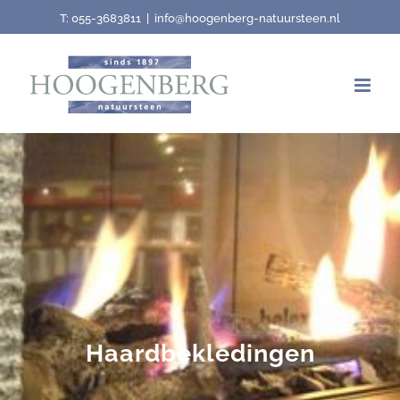
Skip
T:
055-3683811
|
info@hoogenberg-natuursteen.nl
to
content
Haardbekledingen