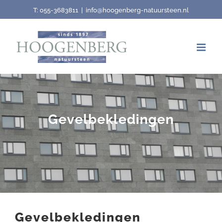
Skip
T:
055-3683811
|
info@hoogenberg-natuursteen.nl
to
content
Gevelbekledingen
Gevelbekledingen