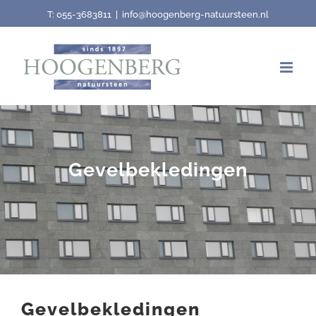
Skip
T:
055-3683811
|
info@hoogenberg-natuursteen.nl
to
content
Gevelbekledingen
Gevelbekledingen