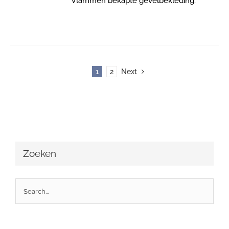
Vlammen bekapte gevelbekleding.
1
2
Next
Zoeken